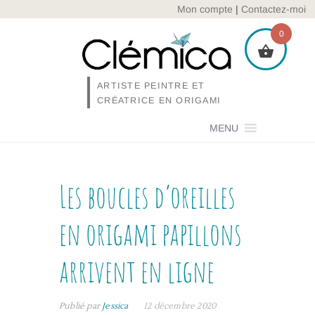
Skip
Mon compte
|
Contactez-moi
to
0
content
ARTISTE PEINTRE ET
CRÉATRICE EN ORIGAMI
MENU
Les boucles d’oreilles
en origami papillons
arrivent en ligne
Publié par
Jessica
12 décembre 2020