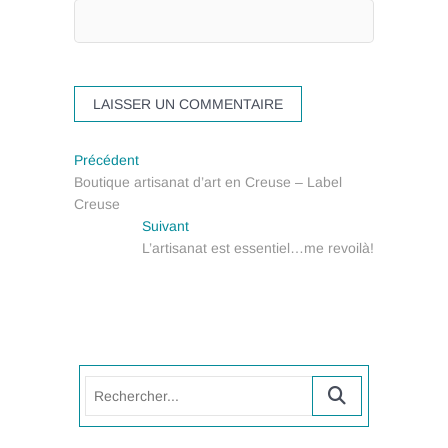
Navigation
Previous
Précédent
post:
Boutique artisanat d’art en Creuse – Label
de
Creuse
Next
l’article
Suivant
post:
L’artisanat est essentiel…me revoilà!
Rechercher...