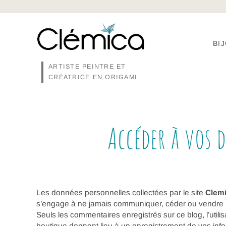
Skip
to
content
BI
ARTISTE PEINTRE ET
CRÉATRICE EN ORIGAMI
Accéder à vos 
Les données personnelles collectées par le site
Clemi
s’engage à ne jamais communiquer, céder ou vendre les
Seuls les commentaires enregistrés sur ce blog, l’utili
boutique donnent lieu à un enregistrement de vos inf