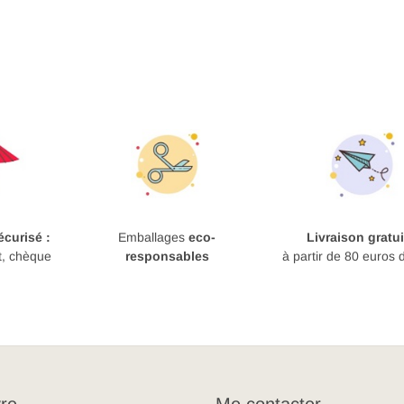
curisé :
Emballages
eco-
Livraison gratui
t, chèque
responsables
à partir de 80 euros 
re
Me contacter