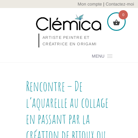
Skip
Mon compte
|
Contactez-moi
to
0
content
ARTISTE PEINTRE ET
CRÉATRICE EN ORIGAMI
MENU
Rencontre – De
l’aquarelle au collage
en passant par la
création de bijoux ou