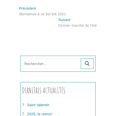
Navigation
Previous
Précédent
post:
Bienvenue à ce bel été 2021
de
Next
Suivant
post:
l’article
Dernier marché de l’été
Rechercher...
DERNIÈRES ACTUALITÉS
Saint Valentin
2025, le retour!