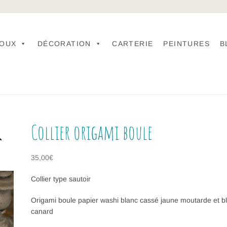
JOUX
DÉCORATION
CARTERIE
PEINTURES
B
Collier origami boule
35,00
€
Collier type sautoir
Origami boule papier washi blanc cassé jaune moutarde et b
canard