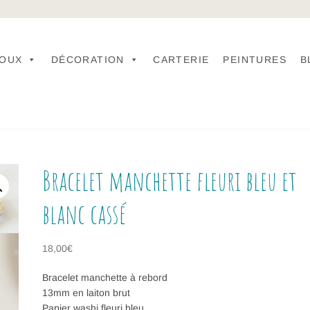
JOUX
DÉCORATION
CARTERIE
PEINTURES
B
Bracelet manchette fleuri bleu et
blanc cassé
18,00
€
Bracelet manchette à rebord
13mm en laiton brut
Papier washi fleuri bleu