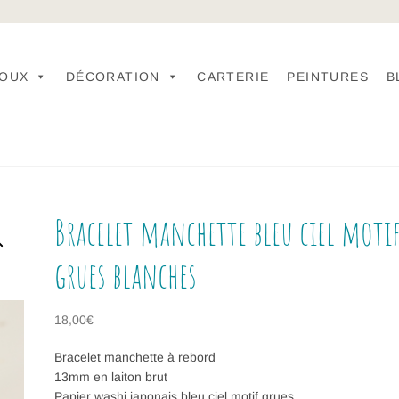
JOUX
DÉCORATION
CARTERIE
PEINTURES
B
Bracelet manchette bleu ciel moti
grues blanches
18,00
€
Bracelet manchette à rebord
13mm en laiton brut
Papier washi japonais bleu ciel motif grues