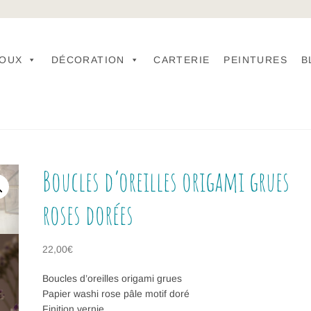
JOUX
DÉCORATION
CARTERIE
PEINTURES
B
Boucles d’oreilles origami grues
roses dorées
22,00
€
Boucles d’oreilles origami grues
Papier washi rose pâle motif doré
Finition vernie