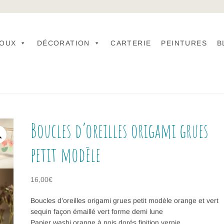
JOUX
DÉCORATION
CARTERIE
PEINTURES
B
Boucles d’oreilles origami grues
petit modèle
16,00
€
Boucles d’oreilles origami grues petit modèle orange et vert
sequin façon émaillé vert forme demi lune
Papier washi orange à pois dorés finition vernie