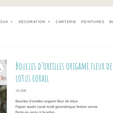
JOUX
DÉCORATION
CARTERIE
PEINTURES
B
Boucles d’oreilles origami fleur de
lotus corail
15,00
€
Boucles d’oreilles origami fleur de lotus
Papier washi corail motif géométrique finition vernie
Perle en verre à facettes